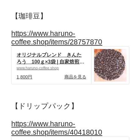
【珈琲豆】
https://www.haruno-
coffee.shop/items/28757870
オリジナルブレンド きんた
ろう 100ｇ×3袋 | 自家焙煎珈
琲 ハルノ珈琲 powered by
www.haruno-coffee.shop
BASE
1,800円
商品を見る
【ドリップパック】
https://www.haruno-
coffee.shop/items/40418010