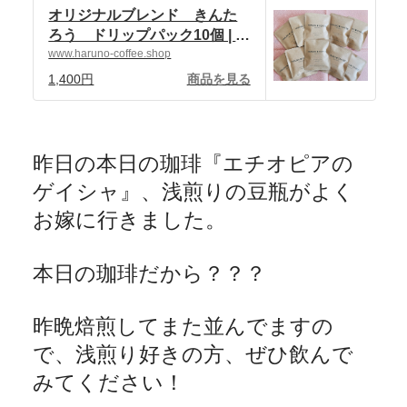
オリジナルブレンド きんた
ろう ドリップパック10個 | 自
家焙煎珈琲 ハルノ珈琲
www.haruno-coffee.shop
powered by BASE
1,400円
商品を見る
昨日の本日の珈琲『エチオピアの
ゲイシャ』、浅煎りの豆瓶がよく
お嫁に行きました。
本日の珈琲だから？？？
昨晩焙煎してまた並んでますの
で、浅煎り好きの方、ぜひ飲んで
みてください！