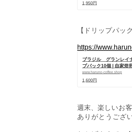
1,950円
【ドリップパッ
https://www.haru
ブラジル グランレイ
プパック10個 | 自家
ルノ珈琲 powered by 
www.haruno-coffee.shop
1,600円
週末、楽しいお
ありがとうござ