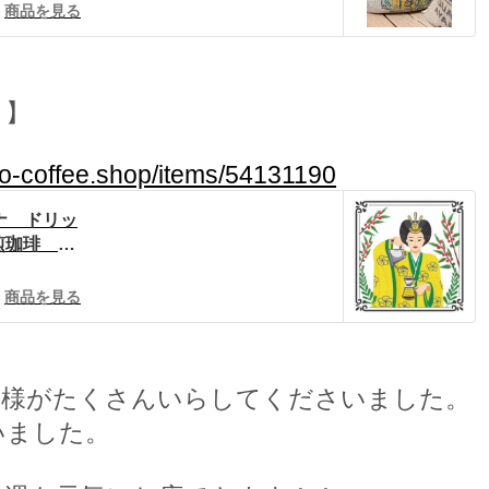
商品を見る
ク】
no-coffee.shop/items/54131190
ナ ドリッ
焙煎珈琲 ハ
BASE
商品を見る
客様がたくさんいらしてくださいました。
いました。