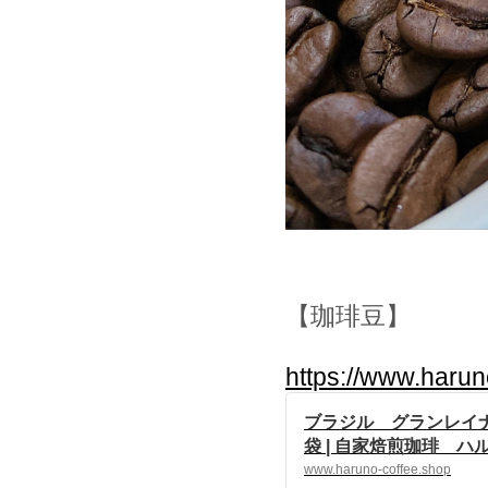
【珈琲豆】
https://www.haru
ブラジル グランレイナ 
袋 | 自家焙煎珈琲 ハル
owered by BASE
www.haruno-coffee.shop