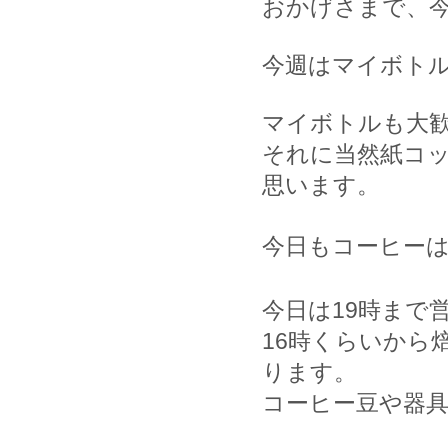
おかげさまで、
今週はマイボト
マイボトルも大
それに当然紙コ
思います。
今日もコーヒー
今日は
19
時まで
16
時くらいから
ります。
コーヒー豆や器