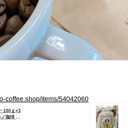
no-coffee.shop/items/54042060
100ｇ×3
ノ珈琲 p