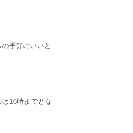
らの季節にいいと
のは
16
時までとな