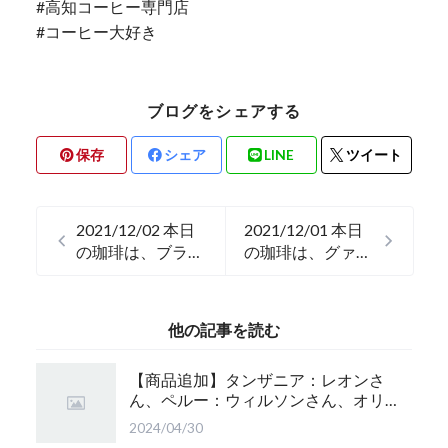
#高知コーヒー専門店
#コーヒー大好き
ブログをシェアする
保存
シェア
LINE
ツイート
2021/12/02 本日
2021/12/01 本日
の珈琲は、ブラジ
の珈琲は、グァテ
ルのプレミアムシ
マラのジャスミン
ョコラです。
です。
他の記事を読む
【商品追加】タンザニア：レオンさ
ん、ペルー：ウィルソンさん、オリ
ジナルブレンド：かぐら 珈琲豆追
2024/04/30
加！