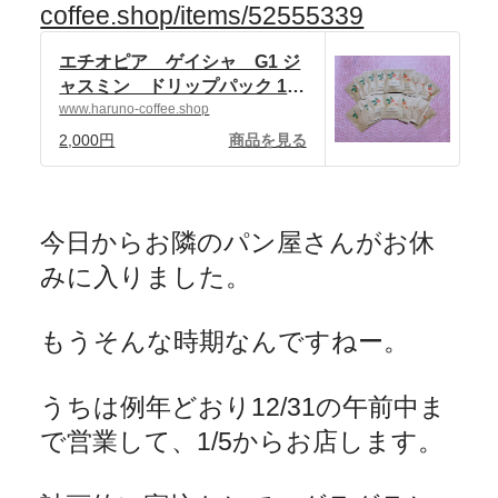
coffee.shop/items/52555339
エチオピア ゲイシャ G1 ジ
ャスミン ドリップパック 10
個 | 自家焙煎珈琲 ハルノ珈琲
www.haruno-coffee.shop
powered by BASE
2,000円
商品を見る
今日からお隣のパン屋さんがお休
みに入りました。
もうそんな時期なんですねー。
うちは例年どおり
12/31
の午前中ま
で営業して、
1/5
からお店します。