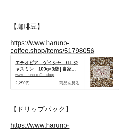
【珈琲豆】
https://www.haruno-
coffee.shop/items/51798056
エチオピア ゲイシャ G1 ジ
ャスミン 100g×3袋 | 自家焙
煎珈琲 ハルノ珈琲 powered
www.haruno-coffee.shop
by BASE
2,250円
商品を見る
【ドリップパック】
https://www.haruno-