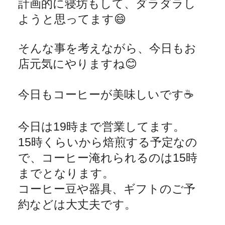
計画的に寝坊もして、ダラダラし
ようと思ってます
😄
そんな事を考えながら、今日もお
店元気にやりますね
😊
今日もコーヒーが美味しいです
☕️
今日は
19
時まで営業してます。
15
時くらいから焙煎する予定なの
で、コーヒー淹れられるのは
15
時
までとなります。
コーヒー豆や器具、ギフトのご予
約などは大丈夫です。