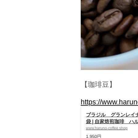
【珈琲豆】
https://www.haru
ブラジル グランレイナ 
袋 | 自家焙煎珈琲 ハル
owered by BASE
www.haruno-coffee.shop
1,950円