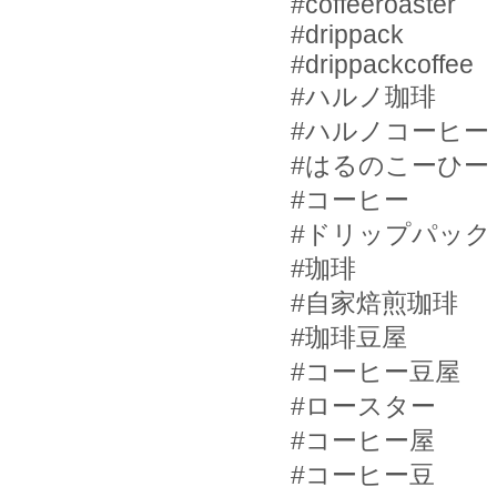
#coffeeroaster
#drippack
#drippackcoffee
#
ハルノ珈琲
#
ハルノコーヒー
#
はるのこーひー
#
コーヒー
#
ドリップパック
#
珈琲
#
自家焙煎珈琲
#
珈琲豆屋
#
コーヒー豆屋
#
ロースター
#
コーヒー屋
#
コーヒー豆