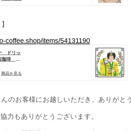
ク】
no-coffee.shop/items/54131190
ナ ドリッ
焙煎珈琲 ハ
BASE
商品を見る
さんのお客様にお越しいただき、ありがと
ご協力もありがとうございます。