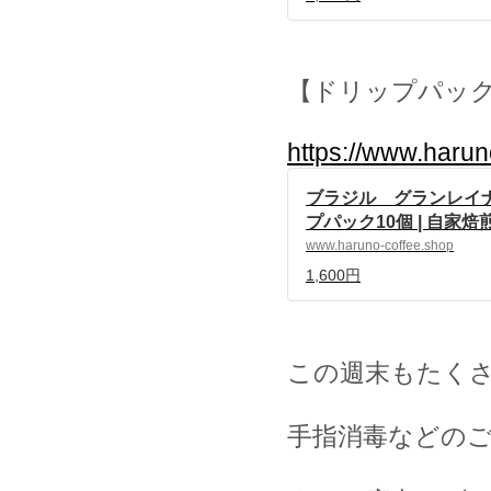
【ドリップパッ
https://www.haru
ブラジル グランレイ
プパック10個 | 自家
ルノ珈琲 powered by 
www.haruno-coffee.shop
1,600円
この週末もたく
手指消毒などの