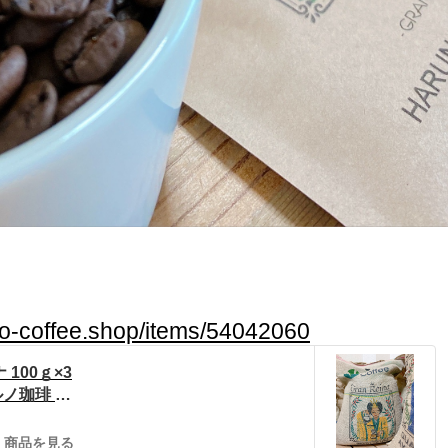
no-coffee.shop/items/54042060
100ｇ×3
ノ珈琲 p
商品を見る