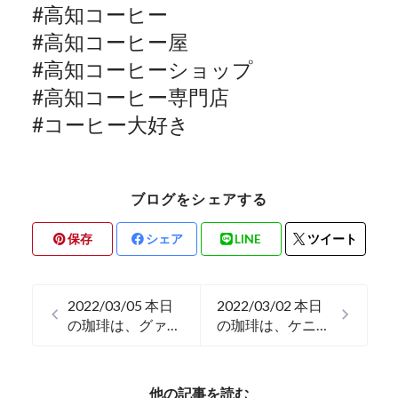
#
高知コーヒー
#
高知コーヒー屋
#
高知コーヒーショップ
#
高知コーヒー専門店
#
コーヒー大好き
ブログをシェアする
保存
シェア
LINE
ツイート
2022/03/05 本日
2022/03/02 本日
の珈琲は、グァテ
の珈琲は、ケニア
マラのグランレイ
のガトゥリリで
ナです。
す。
他の記事を読む