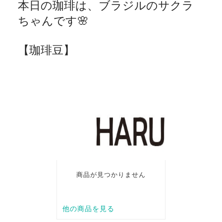
本日の珈琲は、ブラジルのサクラ
ちゃんです
🌸
【珈琲豆】