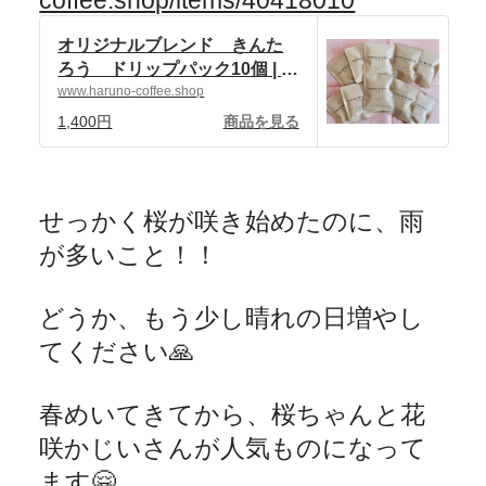
coffee.shop/items/40418010
オリジナルブレンド きんた
ろう ドリップパック10個 | 自
家焙煎珈琲 ハルノ珈琲
www.haruno-coffee.shop
powered by BASE
1,400円
商品を見る
せっかく桜が咲き始めたのに、雨
が多いこと！！
どうか、もう少し晴れの日増やし
てください
🙏
春めいてきてから、桜ちゃんと花
咲かじいさんが人気ものになって
ます
🤗