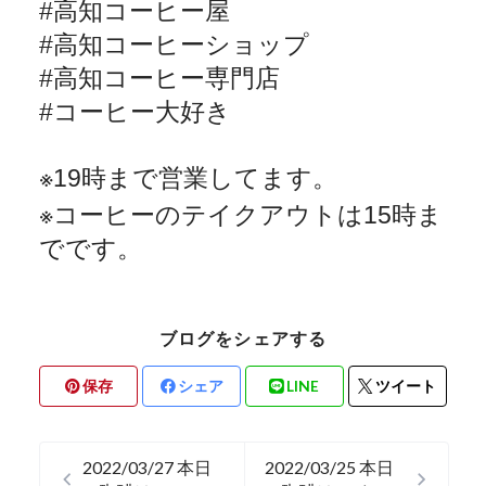
#
高知コーヒー屋
#
高知コーヒーショップ
#
高知コーヒー専門店
#
コーヒー大好き
※
19
時まで営業してます。
※
コーヒーのテイクアウトは
15
時ま
でです。
ブログをシェアする
保存
シェア
LINE
ツイート
2022/03/27 本日
2022/03/25 本日