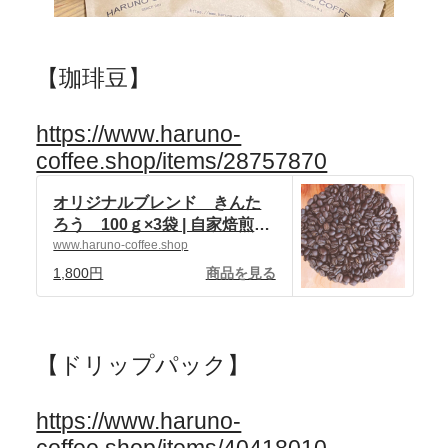
【珈琲豆】
https://www.haruno-
coffee.shop/items/28757870
オリジナルブレンド きんた
ろう 100ｇ×3袋 | 自家焙煎珈
琲 ハルノ珈琲 powered by
www.haruno-coffee.shop
BASE
1,800円
商品を見る
【ドリップパック】
https://www.haruno-