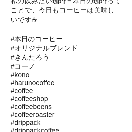
私の飲みたい珈琲＝本日の珈琲って
ことで、今日もコーヒーは美味し
いです
☕️
#
本日のコーヒー
#
オリジナルブレンド
#
きんたろう
#
コーノ
#kono
#harunocoffee
#coffee
#coffeeshop
#coffeebeens
#coffeeroaster
#drippack
#drippackcoffee