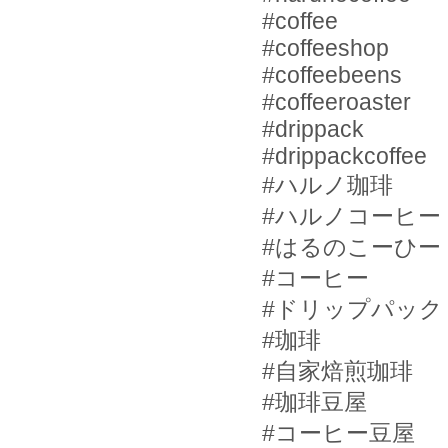
#coffee
#coffeeshop
#coffeebeens
#coffeeroaster
#drippack
#drippackcoffee
#
ハルノ珈琲
#
ハルノコーヒー
#
はるのこーひー
#
コーヒー
#
ドリップパック
#
珈琲
#
自家焙煎珈琲
#
珈琲豆屋
#
コーヒー豆屋