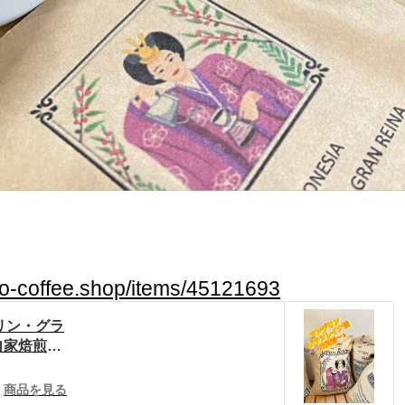
no-coffee.shop/items/45121693
リン・グラ
 自家焙煎珈
 by BA
商品を見る