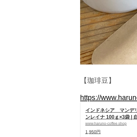
【珈琲豆】
https://www.haru
インドネシア マンデ
ンレイナ 100ｇ×3袋 |
琲 ハルノ珈琲 powered
www.haruno-coffee.shop
SE
1,950円