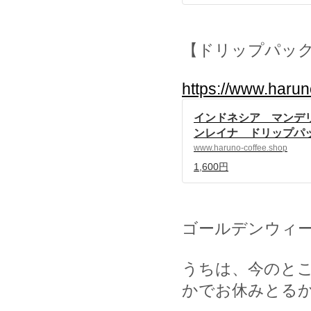
【ドリップパッ
https://www.haru
インドネシア マンデ
ンレイナ ドリップパック
自家焙煎珈琲 ハルノ珈琲
www.haruno-coffee.shop
ed by BASE
1,600円
ゴールデンウィ
うちは、今のと
かでお休みとる