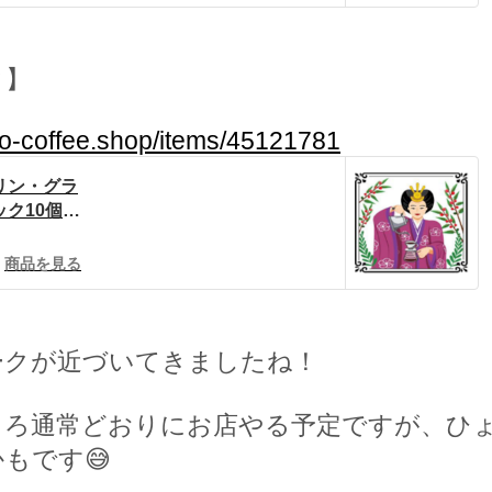
ク】
no-coffee.shop/items/45121781
リン・グラ
10個 |
 power
商品を見る
ークが近づいてきましたね！
ころ通常どおりにお店やる予定ですが、ひ
かもです
😅