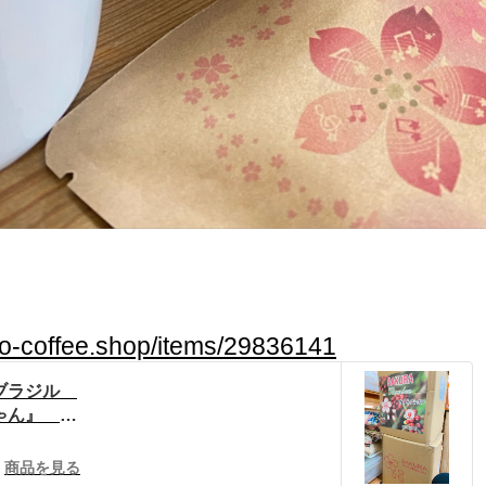
no-coffee.shop/items/29836141
】ブラジル
ん』 10
琲 ハルノ
E
商品を見る