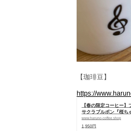
【珈琲豆】
https://www.haru
【春の限定コーヒー
サクラブルボン『桜ちゃ
0ｇ×3袋 | 自家焙煎珈
www.haruno-coffee.shop
珈琲 powered by BAS
1,950円