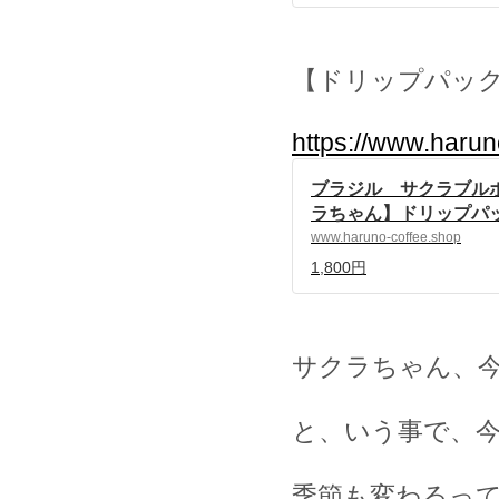
【ドリップパッ
https://www.haru
ブラジル サクラブル
ラちゃん】ドリップパック
自家焙煎珈琲 ハルノ珈琲
www.haruno-coffee.shop
ed by BASE
1,800円
サクラちゃん、
と、いう事で、
季節も変わるっ