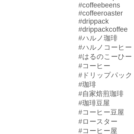
#coffeebeens
#coffeeroaster
#drippack
#drippackcoffee
#
ハルノ珈琲
#
ハルノコーヒー
#
はるのこーひー
#
コーヒー
#
ドリップパック
#
珈琲
#
自家焙煎珈琲
#
珈琲豆屋
#
コーヒー豆屋
#
ロースター
#
コーヒー屋