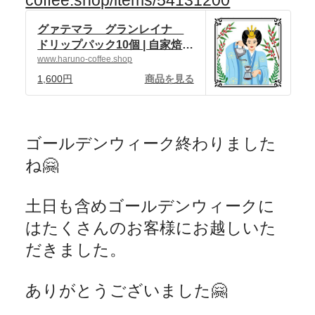
coffee.shop/items/54131200
グァテマラ グランレイナ
ドリップパック10個 | 自家焙煎
珈琲 ハルノ珈琲 powered by
www.haruno-coffee.shop
BASE
1,600円
商品を見る
ゴールデンウィーク終わりました
ね
🤗
土日も含めゴールデンウィークに
はたくさんのお客様にお越しいた
だきました。
ありがとうございました
🤗