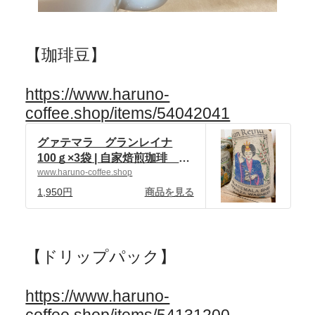
【珈琲豆】
https://www.haruno-
coffee.shop/items/54042041
グァテマラ グランレイナ
100ｇ×3袋 | 自家焙煎珈琲 ハ
ルノ珈琲 powered by BASE
www.haruno-coffee.shop
1,950円
商品を見る
【ドリップパック】
https://www.haruno-