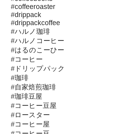
#coffeeroaster
#drippack
#drippackcoffee
#
ハルノ珈琲
#
ハルノコーヒー
#
はるのこーひー
#
コーヒー
#
ドリップパック
#
珈琲
#
自家焙煎珈琲
#
珈琲豆屋
#
コーヒー豆屋
#
ロースター
#
コーヒー屋
#
コーヒー豆