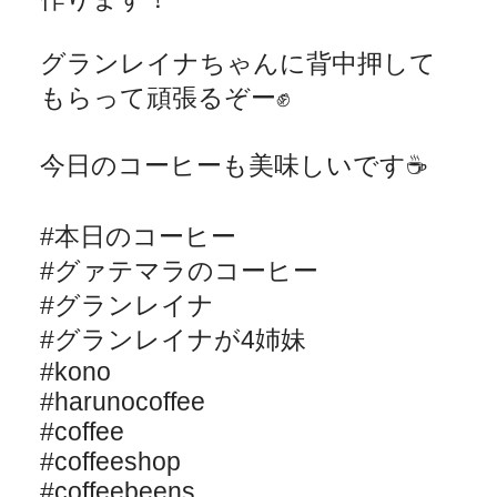
グランレイナちゃんに背中押して
もらって頑張るぞー
✊
今日のコーヒーも美味しいです
☕️
#
本日のコーヒー
#
グァテマラのコーヒー
#
グランレイナ
#
グランレイナが
4
姉妹
#kono
#harunocoffee
#coffee
#coffeeshop
#coffeebeens