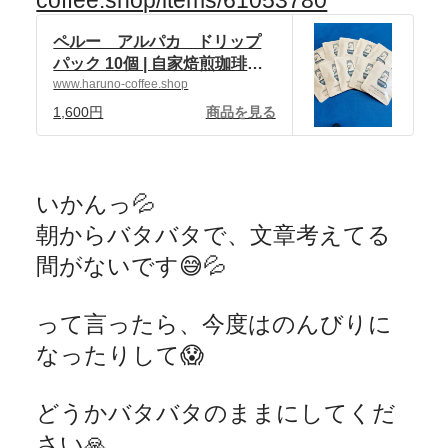
coffee.shop/items/61053780
ペルー アルパカ ドリップ
パック 10個 | 自家焙煎珈琲
ハルノ珈琲 powered by
www.haruno-coffee.shop
BASE
1,600円
商品を見る
いかんっ
💦
朝からバタバタで、文章考えてる
間がないです
😅💦
って言ったら、今度はのんびりに
なったりして
😱
どうかバタバタのままにしてくだ
さい
🙏