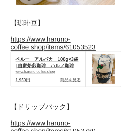
【珈琲豆】
https://www.haruno-
coffee.shop/items/61053523
ペルー アルパカ 100g×3袋
| 自家焙煎珈琲 ハルノ珈琲
powered by BASE
www.haruno-coffee.shop
1,950円
商品を見る
【ドリップパック】
https://www.haruno-