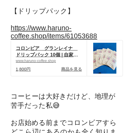
【ドリップパック】
https://www.haruno-
coffee.shop/items/61053688
コロンビア グランレイナ
ドリップパック 10個 | 自家焙
煎珈琲 ハルノ珈琲 powered
www.haruno-coffee.shop
by BASE
1,800円
商品を見る
コーヒーは大好きだけど、地理が
苦手だった私
😅
お店始める前までコロンビアすら
どこら辺にあるのかも全く知りま