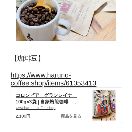
【珈琲豆】
https://www.haruno-
coffee.shop/items/61053413
コロンビア グランレイナ
100g×3袋 | 自家焙煎珈琲 ハ
ルノ珈琲 powered by BASE
www.haruno-coffee.shop
2,100円
商品を見る