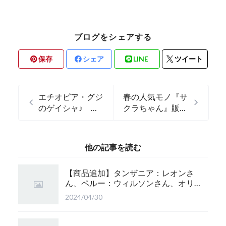
ブログをシェアする
保存
シェア
LINE
ツイート
エチオピア・グジ
春の人気モノ『サ
のゲイシャ♪ 香
クラちゃん』販売
がたまりませ
開始です！
ん！！！
他の記事を読む
【商品追加】タンザニア：レオンさ
ん、ペルー：ウィルソンさん、オリ
ジナルブレンド：かぐら 珈琲豆追
2024/04/30
加！