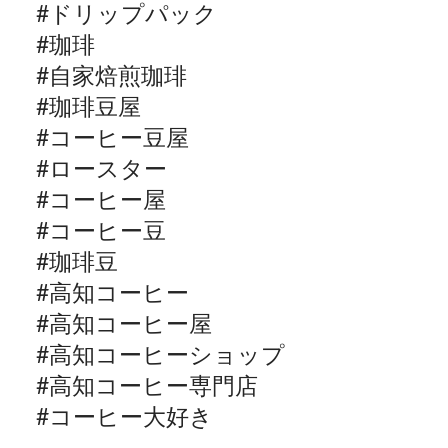
#
ドリップパック
#
珈琲
#
自家焙煎珈琲
#
珈琲豆屋
#
コーヒー豆屋
#
ロースター
#
コーヒー屋
#
コーヒー豆
#
珈琲豆
#
高知コーヒー
#
高知コーヒー屋
#
高知コーヒーショップ
#
高知コーヒー専門店
#
コーヒー大好き