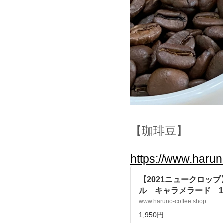
【珈琲豆】
https://www.haru
【2021ニュークロッ
ル キャラメラード 10
| 自家焙煎珈琲 ハルノ
www.haruno-coffee.shop
ered by BASE
1,950円