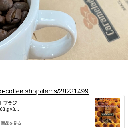
no-coffee.shop/items/28231499
プ】ブラジ
0ｇ×3袋
珈琲 pow
商品を見る