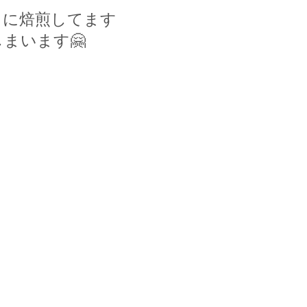
うに焙煎してます
しまいます
🤗