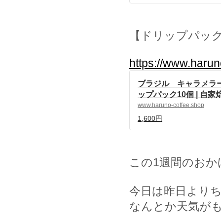
【ドリップパッ
https://www.haru
ブラジル キャラメラ
ップパック10個 | 自
ハルノ珈琲 powered b
www.haruno-coffee.shop
1,600円
この
1
週間のおか
今日は昨日より
なんとか天気が