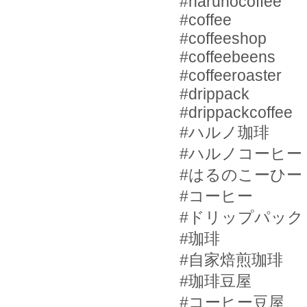
#harunocoffee
#coffee
#coffeeshop
#coffeebeens
#coffeeroaster
#drippack
#drippackcoffee
#
ハルノ珈琲
#
ハルノコーヒー
#
はるのこーひー
#
コーヒー
#
ドリップパック
#
珈琲
#
自家焙煎珈琲
#
珈琲豆屋
#
コーヒー豆屋