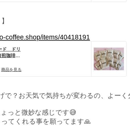
ク】
no-coffee.shop/items/40418191
ード ドリ
家焙煎珈琲
y BASE
商品を見る
げで？お天気で気持ちが変わるの、よーく
ちょっと微妙な感じです
😅
もってくれる事を願ってます
🙏